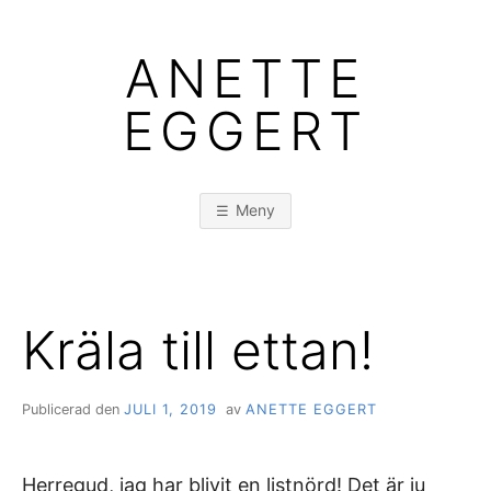
Hoppa
till
ANETTE
innehåll
EGGERT
Meny
Kräla till ettan!
Publicerad den
JULI 1, 2019
av
ANETTE EGGERT
Herregud, jag har blivit en listnörd! Det är ju