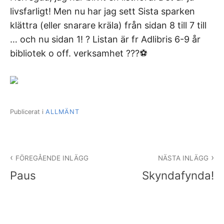
livsfarligt! Men nu har jag sett Sista sparken
klättra (eller snarare kräla) från sidan 8 till 7 till
… och nu sidan 1! ? Listan är fr Adlibris 6-9 år
bibliotek o off. verksamhet ???⚽️
Publicerat i
ALLMÄNT
Inläggsnavigering
FÖREGÅENDE INLÄGG
NÄSTA INLÄGG
Paus
Skyndafynda!