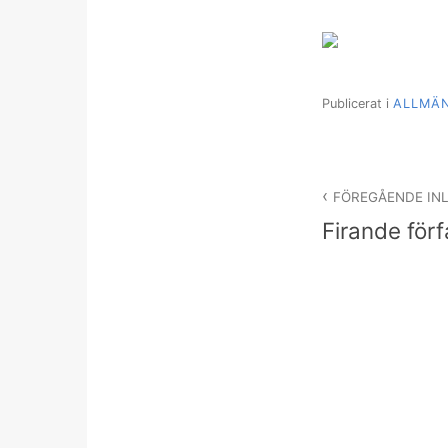
Publicerat i
ALLMÄ
Inläggsnav
FÖREGÅENDE IN
Firande förf