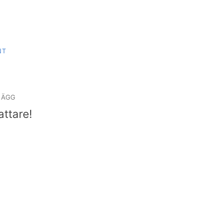
NT
igering
LÄGG
attare!