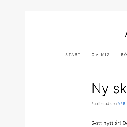
Hoppa
till
innehåll
START
OM MIG
B
Ny sk
Publicerad den
APRI
Gott nytt år! D