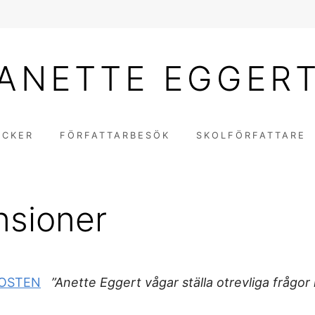
ANETTE EGGER
ÖCKER
FÖRFATTARBESÖK
SKOLFÖRFATTARE
nsioner
OSTEN
”Anette Eggert vågar ställa otrevliga frågor