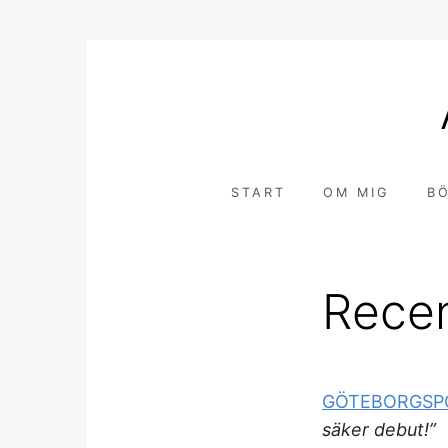
Hoppa
till
innehåll
START
OM MIG
B
Rece
GÖTEBORGSP
säker debut!”