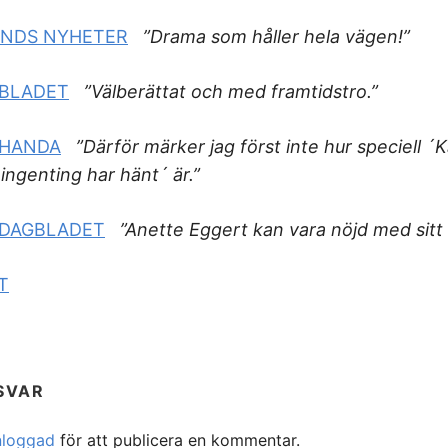
NDS NYHETER
”Drama som håller hela vägen!”
GBLADET
”Välberättat och med framtidstro.”
EHANDA
”Därför märker jag först inte hur speciell ´K
ingenting har hänt´ är.”
 DAGBLADET
”Anette Eggert kan vara nöjd med sitt 
T
SVAR
nloggad
för att publicera en kommentar.