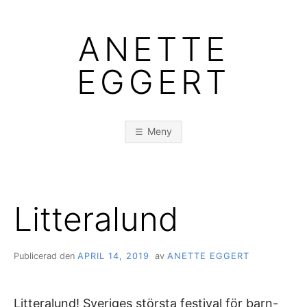
Hoppa
till
ANETTE
innehåll
EGGERT
Meny
Litteralund
Publicerad den
APRIL 14, 2019
av
ANETTE EGGERT
Litteralund! Sveriges största festival för barn-