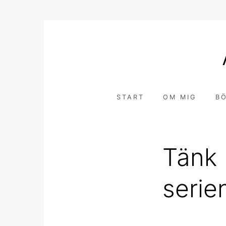
Hoppa
till
innehåll
START
OM MIG
B
Tänk b
seri