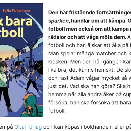
Den här fristående fortsättning
sparken
, handlar om att kämpa. 
fotboll men också om att kämpa 
rädslor och att våga möta dem.
A
fotboll och han älskar att åka på 
Man spelar många matcher och kö
kiosken. Men den här gången kän
lika bra, det känns hemskt. De s
och fast Adam vågar mycket så v
just det. Vad ska han göra? Ska 
hemma när alla andra åker på cup
försöka, han ska försöka att bar
fotboll.
ven på
Opal förlag
och kan köpas i bokhandeln eller på