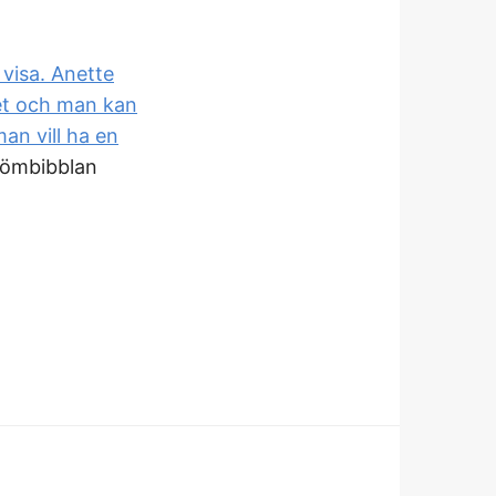
 visa. Anette
vet och man kan
man vill ha en
römbibblan