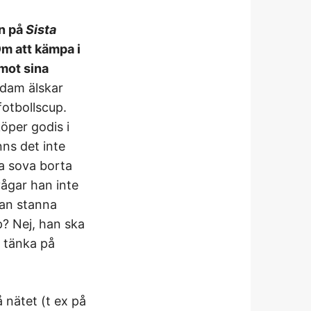
en på
Sista
Om att kämpa i
mot sina
dam älskar
fotbollscup.
per godis i
ns det inte
ka sova borta
ågar han inte
han stanna
? Nej, han ska
a tänka på
 nätet (t ex på