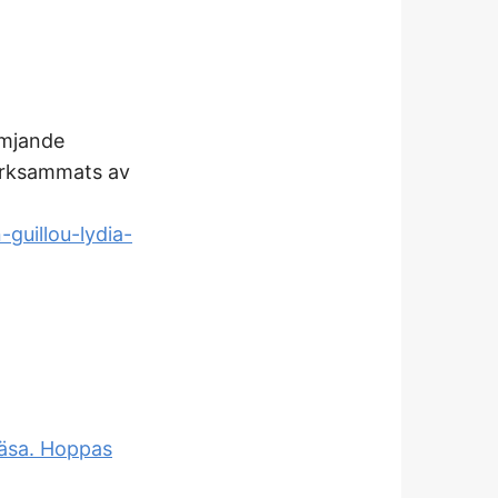
ämjande
ärksammats av
guillou-lydia-
 läsa. Hoppas