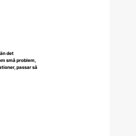
 än det
 om små problem,
tioner, passar så