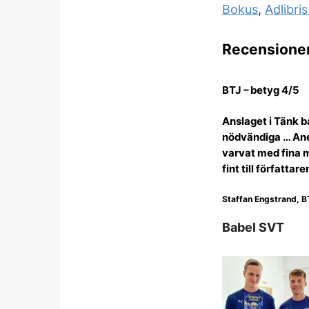
Bokus
,
Adlibri
Recensioner
BTJ – betyg 4/5
Anslaget i Tänk ba
nödvändiga … Ane
varvat med fina m
fint till författ
Staffan Engstrand, B
Babel SVT