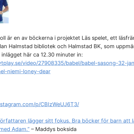
ll är en av böckerna i projektet Läs spelet, ett läsfr
lan Halmstad bibliotek och Halmstad BK, som uppm
 inlägget här ca 12.30 minuter in:
tplay.se/video/27908335/babel/babel-sasong-32-jan-
el-niemi-loney-dear
instagram.com/p/CBIzWeUJ6T3/
 författaren lägger sitt fokus. Bra böcker för barn att
 med Adam.”
– Maddys boksida