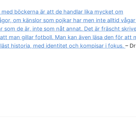
 med böckerna är att de handlar lika mycket om
gor, om känslor som pojkar har men inte alltid vågar
lar som de är, inte som nåt annat. Det är fräscht skri
att man gillar fotboll. Man kan även läsa den för att 
läst historia, med identitet och kompisar i fokus.
– D