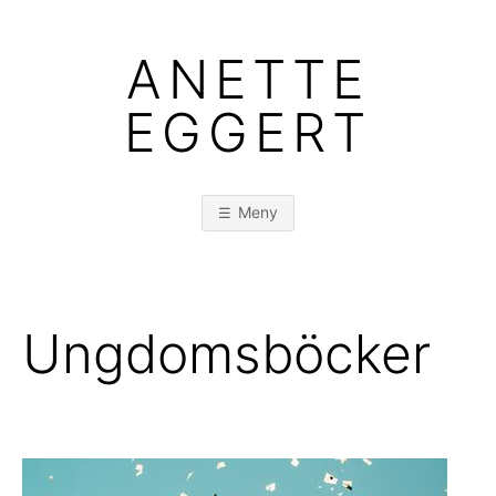
Hoppa
till
ANETTE
innehåll
EGGERT
Meny
Ungdomsböcker