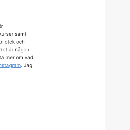
ör
rkurser samt
bliotek och
det är någon
veta mer om vad
Instagram
. Jag