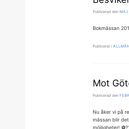
Publicerad den
MAJ 
Bokmässan 20
Publicerat i
ALLMÄ
Mot Göt
Publicerad den
FEBR
Nu åker vi på re
mässan blir det
möjligheter! ⚽️