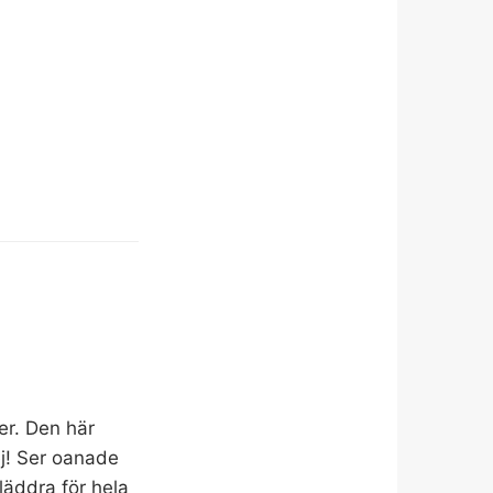
ker. Den här
ej! Ser oanade
läddra för hela