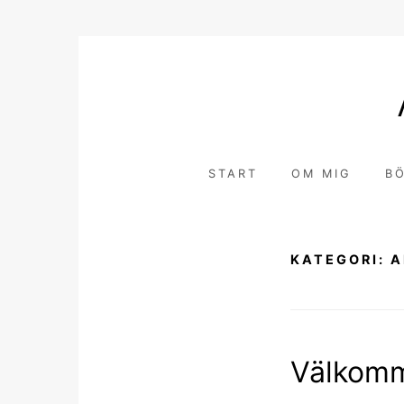
Hoppa
till
innehåll
START
OM MIG
B
KATEGORI:
A
Välkom