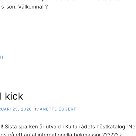
rs-sön. Välkomna! ?
NT
l kick
UARI 25, 2020
av
ANETTE EGGERT
ul! Sista sparken är utvald i Kulturrådets höstkatalog ”
ds på ett antal internationella bokmässor ??????‍♀️