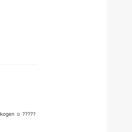
skogen ☺️ ?????