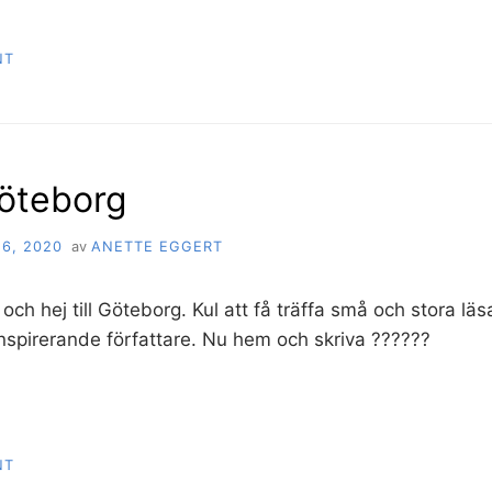
NT
öteborg
6, 2020
av
ANETTE EGGERT
 och hej till Göteborg. Kul att få träffa små och stora läs
spirerande författare. Nu hem och skriva ??????
NT