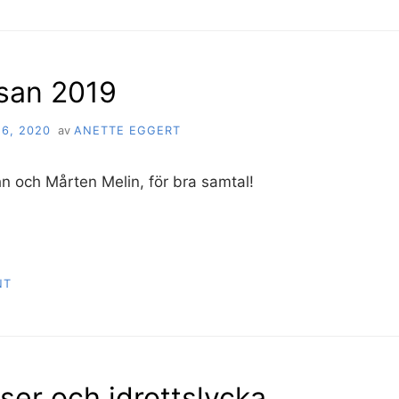
san 2019
6, 2020
av
ANETTE EGGERT
n och Mårten Melin, för bra samtal!
NT
ser och idrottslycka