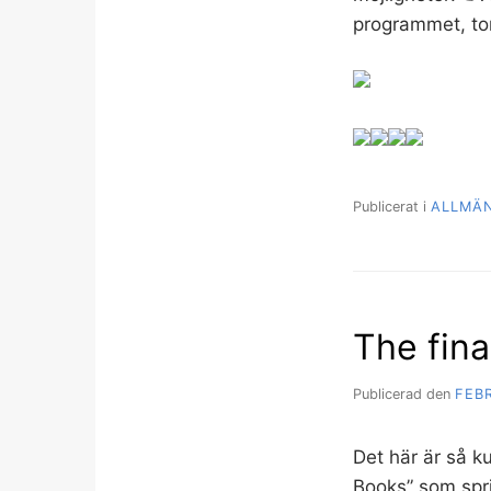
programmet, to
Publicerat i
ALLMÄ
The fina
Publicerad den
FEBR
Det här är så k
Books” som spri