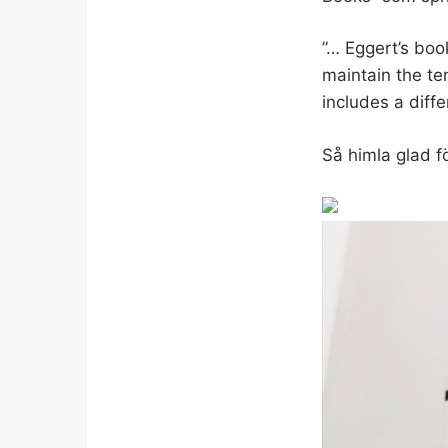
”… Eggert’s boo
maintain the t
includes a diffe
Så himla glad fö