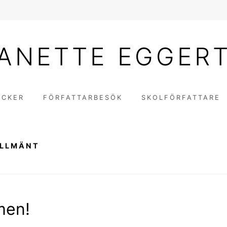
ANETTE EGGER
ÖCKER
FÖRFATTARBESÖK
SKOLFÖRFATTARE
LLMÄNT
men!