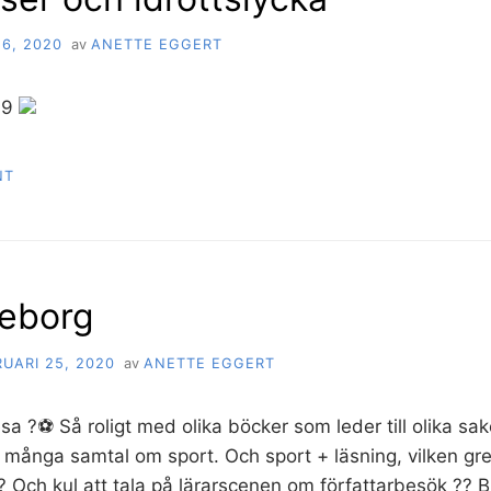
6, 2020
av
ANETTE EGGERT
19
NT
eborg
UARI 25, 2020
av
ANETTE EGGERT
sa ?⚽️ Så roligt med olika böcker som leder till olika sa
 många samtal om sport. Och sport + läsning, vilken gr
?? Och kul att tala på lärarscenen om författarbesök ?? B