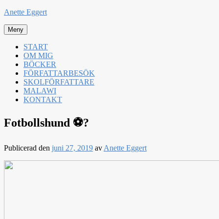
Hoppa
Anette Eggert
till
innehåll
Meny
START
OM MIG
BÖCKER
FÖRFATTARBESÖK
SKOLFÖRFATTARE
MALAWI
KONTAKT
Fotbollshund ⚽️?
Publicerad den
juni 27, 2019
av
Anette Eggert