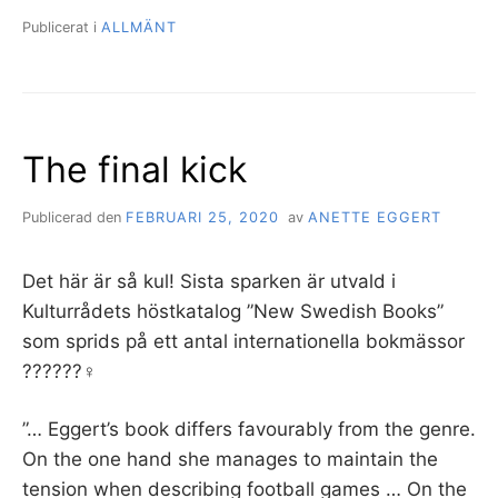
Publicerat i
ALLMÄNT
The final kick
Publicerad den
FEBRUARI 25, 2020
av
ANETTE EGGERT
Det här är så kul! Sista sparken är utvald i
Kulturrådets höstkatalog ”New Swedish Books”
som sprids på ett antal internationella bokmässor
??????‍♀️
”… Eggert’s book differs favourably from the genre.
On the one hand she manages to maintain the
tension when describing football games … On the