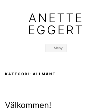
Hoppa
till
ANETTE
innehåll
EGGERT
Meny
KATEGORI:
ALLMÄNT
Välkommen!