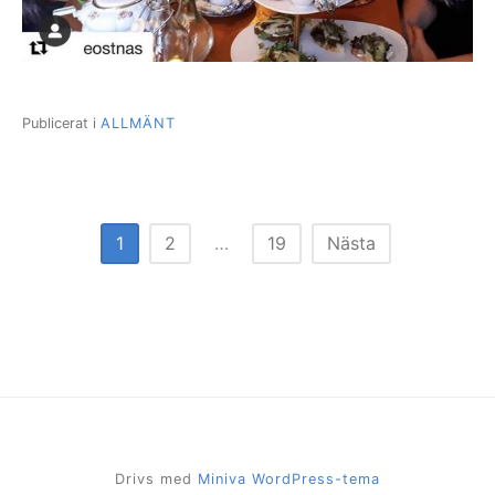
Publicerat i
ALLMÄNT
Sidnumrering
1
2
…
19
Nästa
för
inlägg
Drivs med
Miniva WordPress-tema