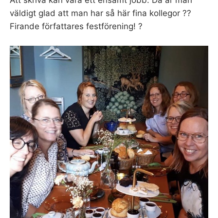
Att skriva kan vara ett ensamt jobb. Då är man
väldigt glad att man har så här fina kollegor ??
Firande författares festförening! ?