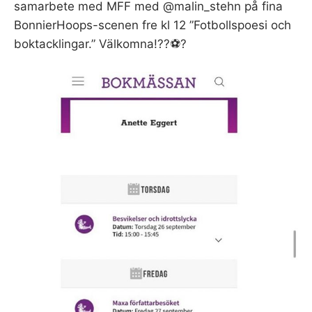
samarbete med MFF med @malin_stehn på fina
BonnierHoops-scenen fre kl 12 ”Fotbollspoesi och
boktacklingar.” Välkomna!??⚽️?