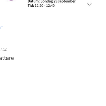
NT
igering
LÄGG
attare