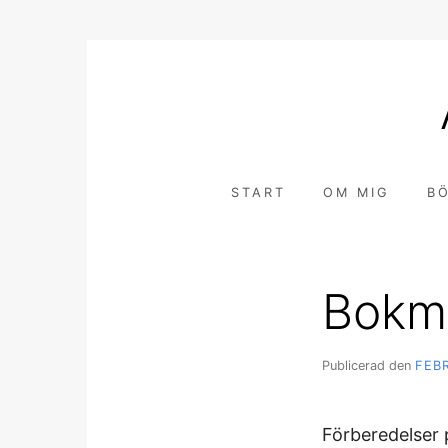
Hoppa
till
innehåll
START
OM MIG
B
Bokm
Publicerad den
FEBR
Förberedelser