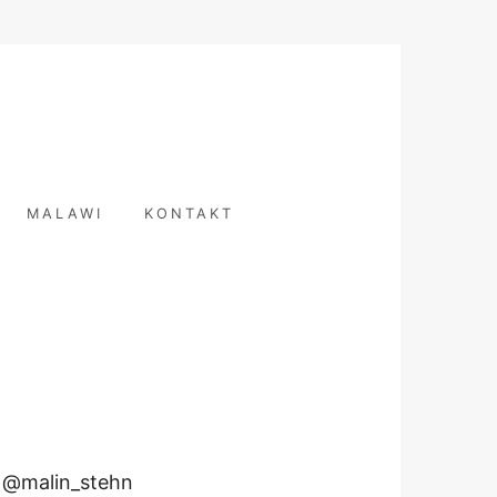
T
MALAWI
KONTAKT
 @malin_stehn