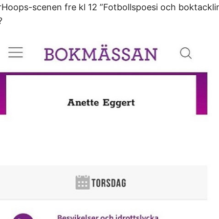
rHoops-scenen fre kl 12 ”Fotbollspoesi och boktackli
?