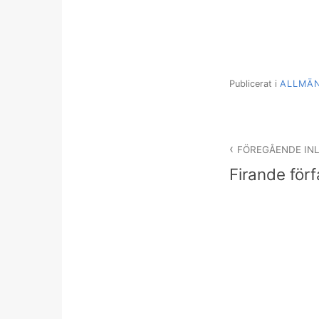
Publicerat i
ALLMÄ
Inläggsnav
FÖREGÅENDE IN
Firande förf