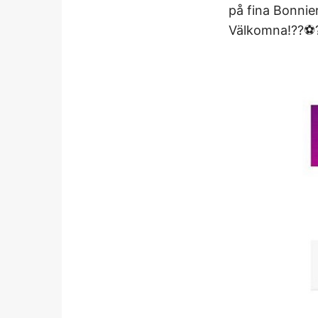
på fina Bonnie
Välkomna!??⚽️