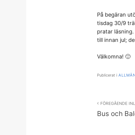
På begäran utö
tisdag 30/9 trä
pratar läsning.
till innan jul; 
Välkomna! 🙂
Publicerat i
ALLMÄ
Inläggsnav
FÖREGÅENDE IN
Bus och Balo