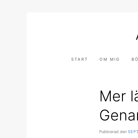
Hoppa
till
innehåll
START
OM MIG
B
Mer l
Genar
Publicerad den
SEP