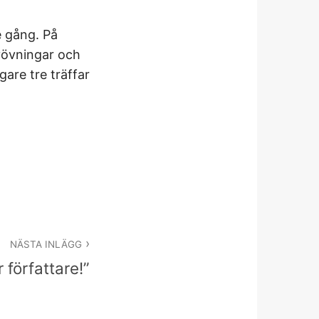
e gång. På
ivövningar och
gare tre träffar
NÄSTA INLÄGG
 författare!”