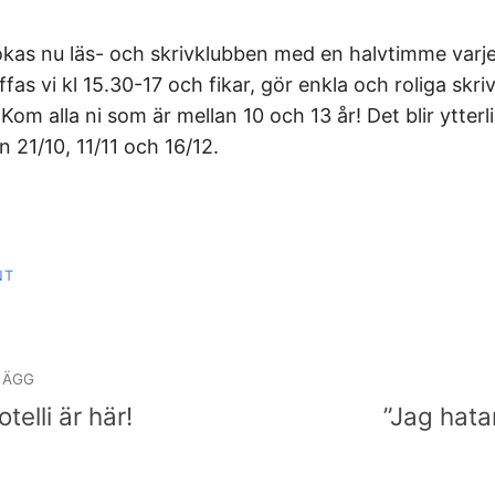
kas nu läs- och skrivklubben med en halvtimme varj
ffas vi kl 15.30-17 och fikar, gör enkla och roliga skr
 Kom alla ni som är mellan 10 och 13 år! Det blir ytterli
den 21/10, 11/11 och 16/12.
NT
igering
LÄGG
telli är här!
”Jag hatar