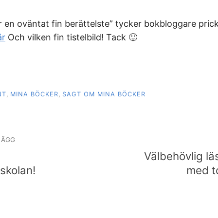
r en oväntat fin berättelste” tycker bokbloggare pric
är
Och vilken fin tistelbild! Tack 🙂
NT
,
MINA BÖCKER
,
SAGT OM MINA BÖCKER
igering
LÄGG
a
Välbehövlig läs
skolan!
med t