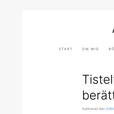
Hoppa
till
innehåll
START
OM MIG
B
Tiste
berät
Publicerad den
JUNI