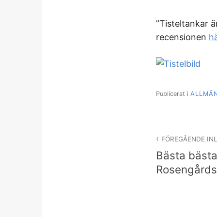
”Tisteltankar ä
recensionen
h
Publicerat i
ALLMÄ
Inläggsnav
FÖREGÅENDE IN
Bästa bäst
Rosengårds