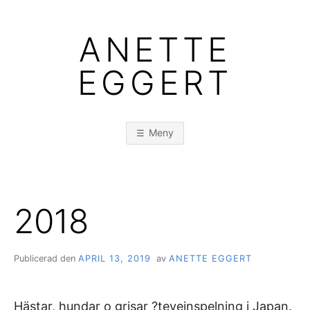
Hoppa
till
ANETTE
innehåll
EGGERT
Meny
2018
Publicerad den
APRIL 13, 2019
av
ANETTE EGGERT
Hästar, hundar o grisar ?teveinspelning i Japan.