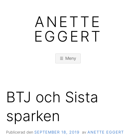
Hoppa
till
ANETTE
innehåll
EGGERT
Meny
BTJ och Sista
sparken
Publicerad den
SEPTEMBER 18, 2019
av
ANETTE EGGERT