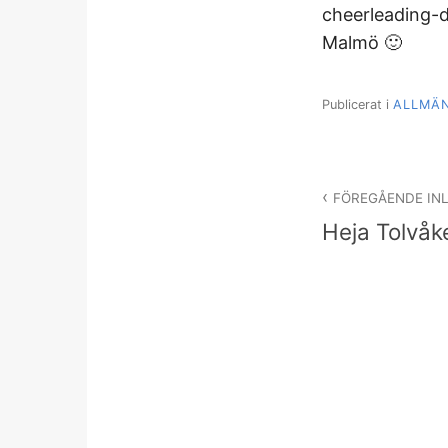
cheerleading-d
Malmö 🙂
Publicerat i
ALLMÄ
Inläggsnav
FÖREGÅENDE IN
Heja Tolvåke