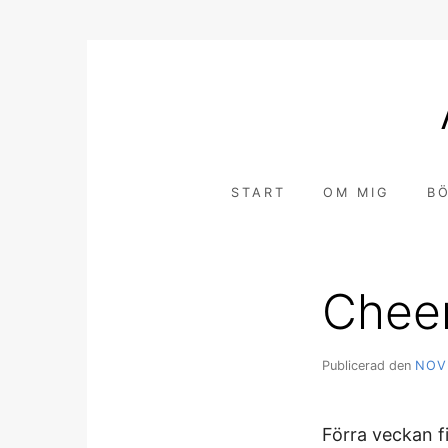
Hoppa
till
innehåll
START
OM MIG
B
Cheer
Publicerad den
NOV
Förra veckan fi