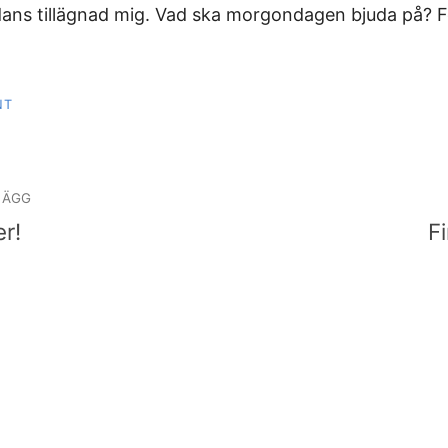
ans tillägnad mig. Vad ska morgondagen bjuda på? F
NT
igering
LÄGG
r!
F