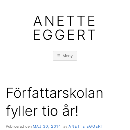
Hoppa
till
ANETTE
innehåll
EGGERT
Meny
Författarskolan
fyller tio år!
Publicerad den
MAJ 30, 2014
av
ANETTE EGGERT