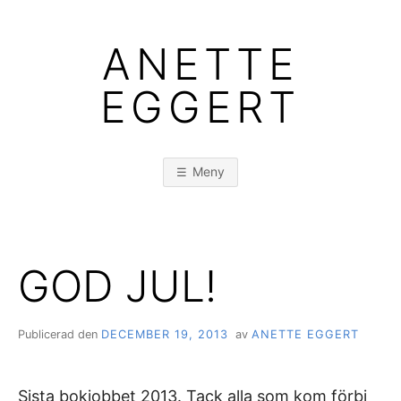
Hoppa
till
ANETTE
innehåll
EGGERT
Meny
GOD JUL!
Publicerad den
DECEMBER 19, 2013
av
ANETTE EGGERT
Sista bokjobbet 2013. Tack alla som kom förbi