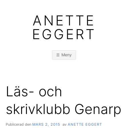
Hoppa
till
ANETTE
innehåll
EGGERT
Meny
Läs- och
skrivklubb Genarp
Publicerad den
MARS 2, 2015
av
ANETTE EGGERT