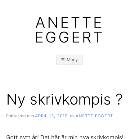
Hoppa
till
ANETTE
innehåll
EGGERT
Meny
Ny skrivkompis ?
Publicerad den
APRIL 13, 2019
av
ANETTE EGGERT
Gott nytt år! Det här är min nya skrivkompis!