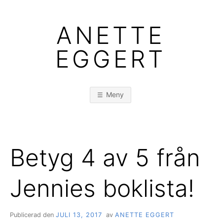
Hoppa
till
ANETTE
innehåll
EGGERT
Meny
Betyg 4 av 5 från
Jennies boklista!
Publicerad den
JULI 13, 2017
av
ANETTE EGGERT