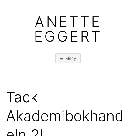
Hoppa
till
ANETTE
innehåll
EGGERT
Meny
Tack
Akademibokhand
eln 2!