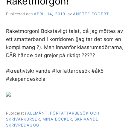
Raketmorgon!
Publicerad den
APRIL 14, 2019
av
ANETTE EGGERT
Raketmorgon! Bokstavligt talat, då jag möttes av
ett smatterband i korridoren (jag tar det som en
komplimang ?). Men innanför klassrumsdörrarna,
DÄR hände det grejor på riktigt ?????
#kreativtskrivande #författarbesök #åk5
#skapandeskola
Publicerat i
ALLMÄNT
,
FÖRFATTARBESÖK OCH
SKRIVARKURSER
,
MINA BÖCKER
,
SKRIVANDE
,
SKRIVPEDAGOG