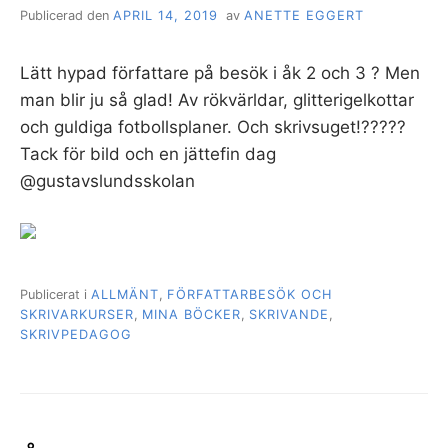
Publicerad den
APRIL 14, 2019
av
ANETTE EGGERT
Lätt hypad författare på besök i åk 2 och 3 ? Men
man blir ju så glad! Av rökvärldar, glitterigelkottar
och guldiga fotbollsplaner. Och skrivsuget!?????
Tack för bild och en jättefin dag
@gustavslundsskolan
Publicerat i
ALLMÄNT
,
FÖRFATTARBESÖK OCH
SKRIVARKURSER
,
MINA BÖCKER
,
SKRIVANDE
,
SKRIVPEDAGOG