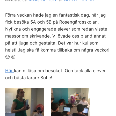
Publicerad den
MARS 24, 2017
av
ANETTE EGGERT
Förra veckan hade jag en fantastisk dag, när jag
fick besöka 5A och 5B på Rosengårdsskolan.
Nyfikna och engagerade elever som redan visste
massor om skrivande. Vi övade oss bland annat
på att ljuga och gestalta. Det var hur kul som
helst! Jag ska få komma tillbaka om några veckor!
🙂 🙂
Här
kan ni läsa om besöket. Och tack alla elever
och bästa lärare Sofie!