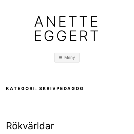
Hoppa
till
ANETTE
innehåll
EGGERT
Meny
KATEGORI:
SKRIVPEDAGOG
Rökvärldar