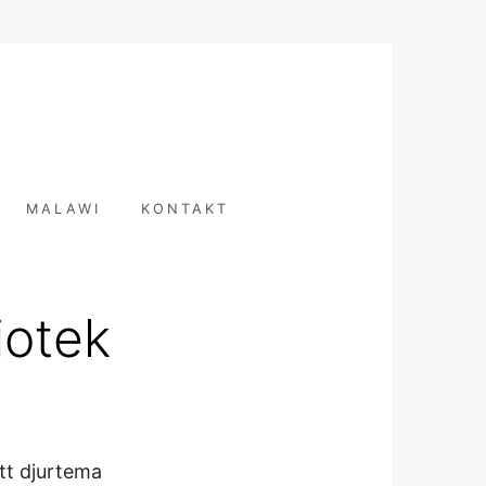
T
MALAWI
KONTAKT
iotek
tt djurtema