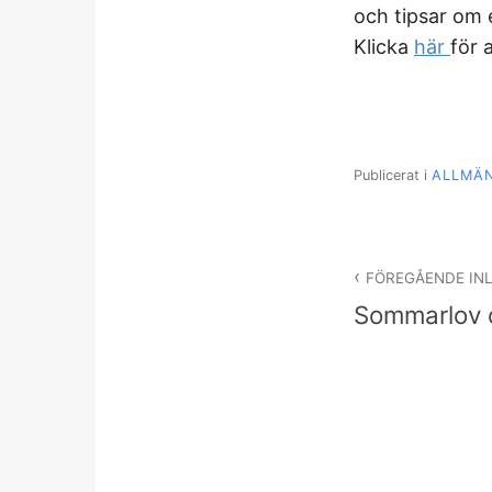
och tipsar om 
Klicka
här
för 
Publicerat i
ALLMÄ
Inläggsnav
FÖREGÅENDE IN
Sommarlov 