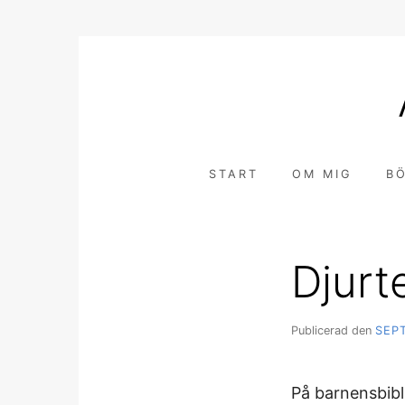
Hoppa
till
innehåll
START
OM MIG
B
Djurt
Publicerad den
SEP
På barnensbibl