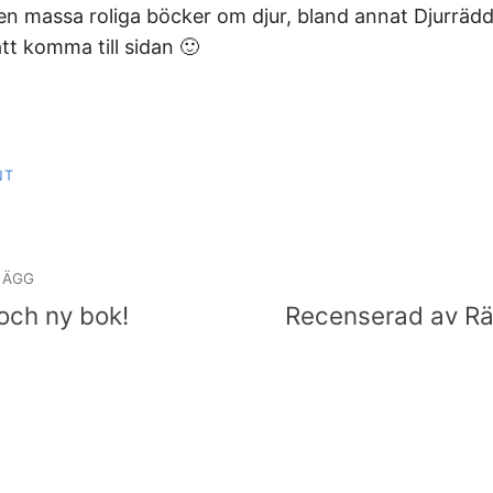
en massa roliga böcker om djur, bland annat Djurrädd
att komma till sidan 🙂
NT
igering
LÄGG
och ny bok!
Recenserad av Rä