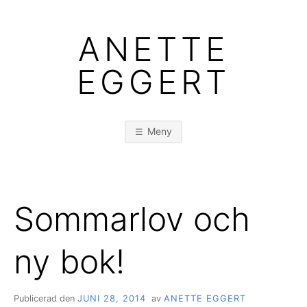
Hoppa
till
ANETTE
innehåll
EGGERT
Meny
Sommarlov och
ny bok!
Publicerad den
JUNI 28, 2014
av
ANETTE EGGERT