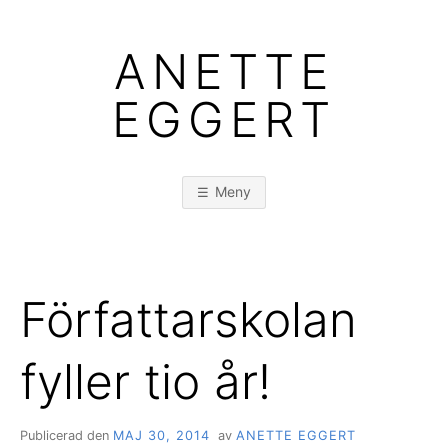
Hoppa
till
ANETTE
innehåll
EGGERT
Meny
Författarskolan
fyller tio år!
Publicerad den
MAJ 30, 2014
av
ANETTE EGGERT