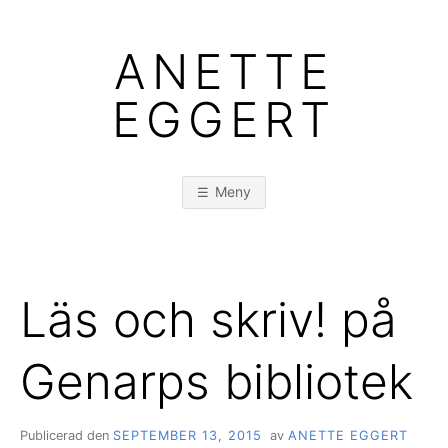
Hoppa
till
ANETTE
innehåll
EGGERT
Meny
Läs och skriv! på
Genarps bibliotek
Publicerad den
SEPTEMBER 13, 2015
av
ANETTE EGGERT