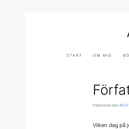
Hoppa
till
innehåll
START
OM MIG
B
Förfa
Publicerad den
NOV
Vilken dag på 