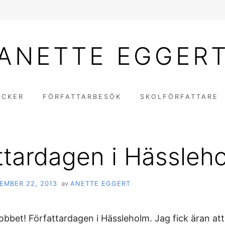
ANETTE EGGER
ÖCKER
FÖRFATTARBESÖK
SKOLFÖRFATTARE
ttardagen i Hässleh
EMBER 22, 2013
av
ANETTE EGGERT
jobbet! Författardagen i Hässleholm. Jag fick äran at