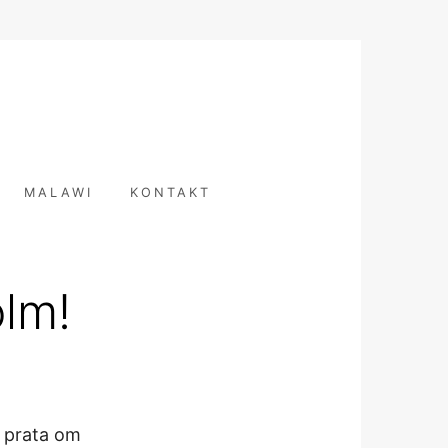
T
MALAWI
KONTAKT
olm!
t prata om