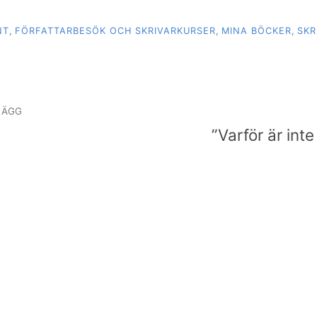
NT
,
FÖRFATTARBESÖK OCH SKRIVARKURSER
,
MINA BÖCKER
,
SKR
igering
LÄGG
”Varför är inte