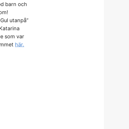
ed barn och
 om!
”Gul utanpå”
 Katarina
re som var
ammet
här.