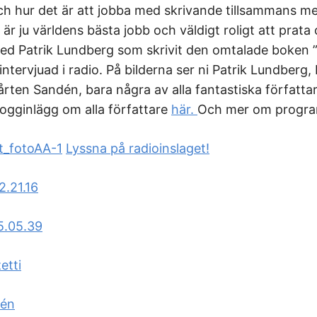
h hur det är att jobba med skrivande tillsammans m
r ju världens bästa jobb och väldigt roligt att prata
d Patrik Lundberg som skrivit den omtalade boken 
intervjuad i radio. På bilderna ser ni Patrik Lundberg,
rten Sandén, bara några av alla fantastiska författa
logginlägg om alla författare
här.
Och mer om progr
Lyssna på radioinslaget!