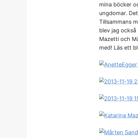
mina böcker oc
ungdomar. Det ä
Tillsammans me
blev jag också 
Mazetti och Må
med! Läs ett b