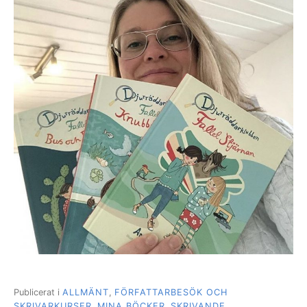
Publicerat i
ALLMÄNT
,
FÖRFATTARBESÖK OCH
SKRIVARKURSER
,
MINA BÖCKER
,
SKRIVANDE
,