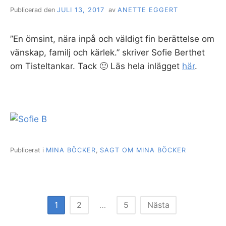
Publicerad den
JULI 13, 2017
av
ANETTE EGGERT
”En ömsint, nära inpå och väldigt fin berättelse om
vänskap, familj och kärlek.” skriver Sofie Berthet
om Tisteltankar. Tack 🙂 Läs hela inlägget
här
.
Publicerat i
MINA BÖCKER
,
SAGT OM MINA BÖCKER
Sidnumrering
1
2
…
5
Nästa
för