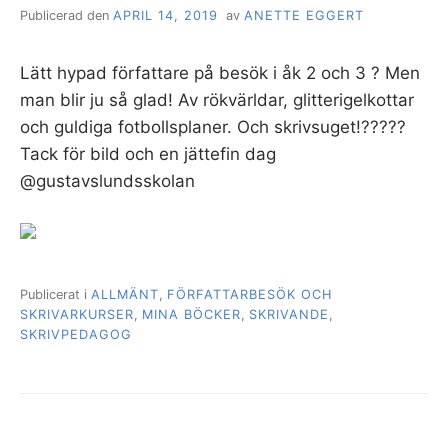
Publicerad den
APRIL 14, 2019
av
ANETTE EGGERT
Lätt hypad författare på besök i åk 2 och 3 ? Men
man blir ju så glad! Av rökvärldar, glitterigelkottar
och guldiga fotbollsplaner. Och skrivsuget!?????
Tack för bild och en jättefin dag
@gustavslundsskolan
Publicerat i
ALLMÄNT
,
FÖRFATTARBESÖK OCH
SKRIVARKURSER
,
MINA BÖCKER
,
SKRIVANDE
,
SKRIVPEDAGOG