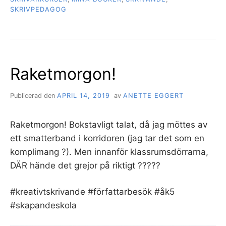
SKRIVPEDAGOG
Raketmorgon!
Publicerad den
APRIL 14, 2019
av
ANETTE EGGERT
Raketmorgon! Bokstavligt talat, då jag möttes av
ett smatterband i korridoren (jag tar det som en
komplimang ?). Men innanför klassrumsdörrarna,
DÄR hände det grejor på riktigt ?????
#kreativtskrivande #författarbesök #åk5
#skapandeskola