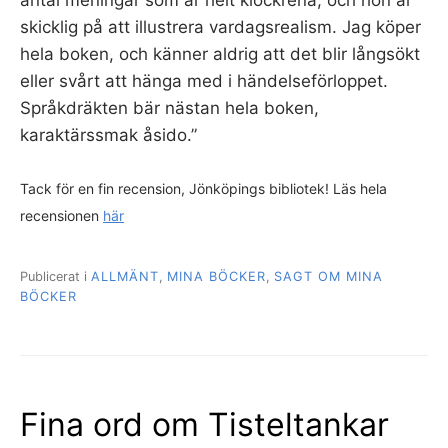
antal meningar som är helt klockrena, och hon är
skicklig på att illustrera vardagsrealism. Jag köper
hela boken, och känner aldrig att det blir långsökt
eller svårt att hänga med i händelseförloppet.
Språkdräkten bär nästan hela boken,
karaktärssmak åsido.”
Tack för en fin recension, Jönköpings bibliotek! Läs hela
recensionen
här
Publicerat i
ALLMÄNT
,
MINA BÖCKER
,
SAGT OM MINA
BÖCKER
Fina ord om Tisteltankar