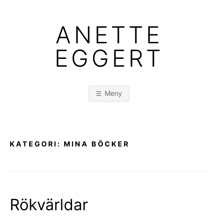
Hoppa
till
ANETTE
innehåll
EGGERT
Meny
KATEGORI:
MINA BÖCKER
Rökvärldar