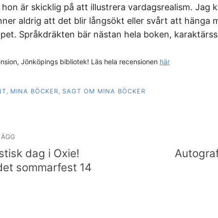
hon är skicklig på att illustrera vardagsrealism. Jag 
er aldrig att det blir långsökt eller svårt att hänga 
pet. Språkdräkten bär nästan hela boken, karaktärss
ension, Jönköpings bibliotek! Läs hela recensionen
här
NT
,
MINA BÖCKER
,
SAGT OM MINA BÖCKER
igering
LÄGG
stisk dag i Oxie!
Autograf
 det sommarfest 14