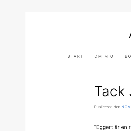
Hoppa
till
innehåll
START
OM MIG
B
Tack 
Publicerad den
NOV
”Eggert är en r