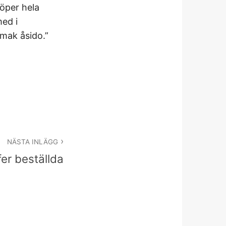
köper hela
med i
mak åsido.”
NÄSTA INLÄGG
er beställda