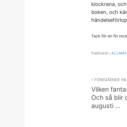
klockrena, och 
boken, och känn
händelseförlop
Tack för en fin rec
Publicerat i
ALLMÄ
Inläggsnav
FÖREGÅENDE IN
Vilken fanta
Och så blir
augusti …