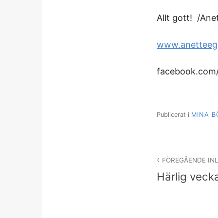
Allt gott! /Ane
www.anetteeg
facebook.com/
Publicerat i
MINA B
Inläggsnav
FÖREGÅENDE IN
Härlig veck