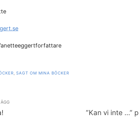
tte
gert.se
anetteeggertforfattare
ÖCKER
,
SAGT OM MINA BÖCKER
igering
LÄGG
a!
”Kan vi inte …” 