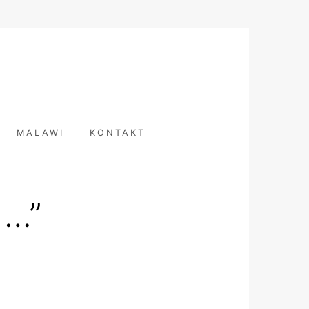
T
MALAWI
KONTAKT
 …”