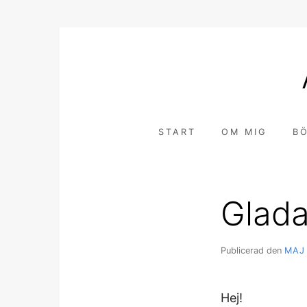
Hoppa
till
innehåll
START
OM MIG
B
Glada
Publicerad den
MAJ 
Hej!