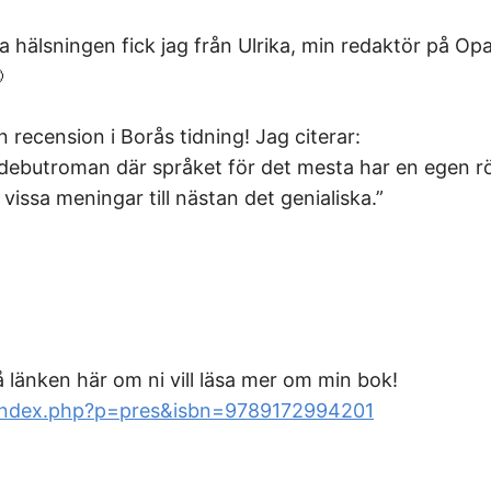
a hälsningen fick jag från Ulrika, min redaktör på Opa

fin recension i Borås tidning! Jag citerar:
 debutroman där språket för det mesta har en egen rö
vissa meningar till nästan det genialiska.”
m
å länken här om ni vill läsa mer om min bok!
e/index.php?p=pres&isbn=9789172994201